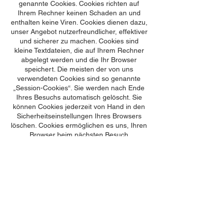
genannte Cookies. Cookies richten auf
Ihrem Rechner keinen Schaden an und
enthalten keine Viren. Cookies dienen dazu,
unser Angebot nutzerfreundlicher, effektiver
und sicherer zu machen. Cookies sind
kleine Textdateien, die auf Ihrem Rechner
abgelegt werden und die Ihr Browser
speichert. Die meisten der von uns
verwendeten Cookies sind so genannte
„Session-Cookies“. Sie werden nach Ende
Ihres Besuchs automatisch gelöscht. Sie
können Cookies jederzeit von Hand in den
Sicherheitseinstellungen Ihres Browsers
löschen. Cookies ermöglichen es uns, Ihren
Browser beim nächsten Besuch
wiederzuerkennen. Sie können Ihren
Browser so einstellen, dass Sie über das
Setzen von Cookies informiert werden und
Cookies nur im Einzelfall erlauben, die
Annahme von Cookies für bestimmte Fälle
oder generell ausschließen sowie das
automatische Löschen der Cookies beim
Schließen des Browsers aktivieren. Bei der
Deaktivierung von Cookies kann die